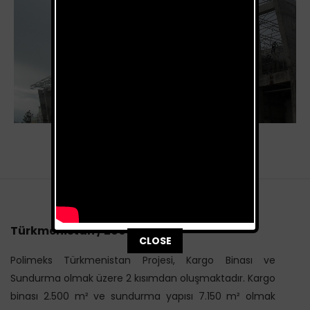
Türkmenistan / 2009
This popup will close in:
116
CLOSE
Polimeks Türkmenistan Projesi, Kargo Binası ve
Sundurma olmak üzere 2 kısımdan oluşmaktadır. Kargo
binası 2.500 m² ve sundurma yapısı 7.150 m² olmak