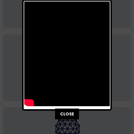
ALTINYALDIZ Broşür
(Fransızca)
ALTINYALDIZ Broşür
(Arapça)
This popup will close in:
116
CLOSE