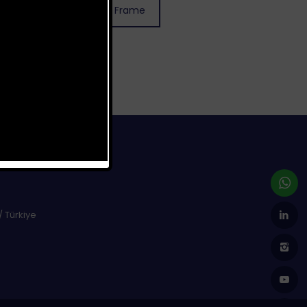
uTube Altınyaldız Space Frame
/ Türkiye