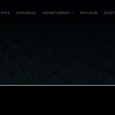
SAYFA
KURUMSAL
HİZMETLERİMİZ
PROJELER
DOSY
SAYFA
KURUMSAL
HİZMETLERİMİZ
PROJELER
DOSY