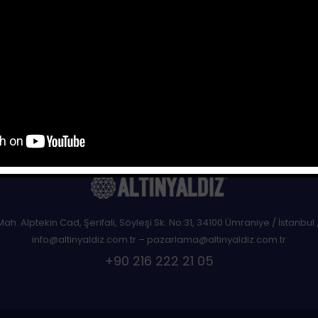
Yo
This popup will close in:
116
 Mah. Alptekin Cad, Şerifali, Söyleşi Sk. No:31, 34100 Ümraniye / İstanbul 
info@altinyaldiz.com.tr – pazarlama@altinyaldiz.com.tr
+90 216 222 21 05