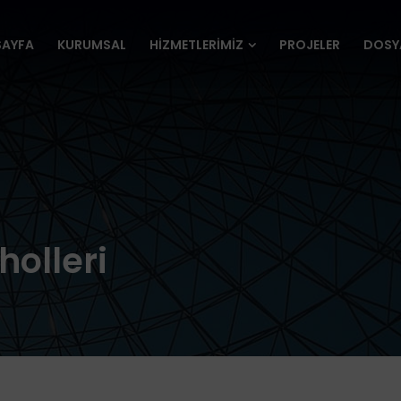
SAYFA
KURUMSAL
HİZMETLERİMİZ
PROJELER
DOSY
SAYFA
KURUMSAL
HİZMETLERİMİZ
PROJELER
DOSY
olleri