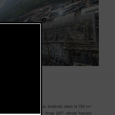
ır. 60 m. açıklıklı Kömür Stokholü alanı 14.750 m²
5.000 m² alana sahiptir. Proje 2017 yılında hayata