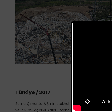
Türkiye / 2017
Soma Çimento A.Ş.’nin stokhol projesi 1 adet Kömür Sto
ve 46 m. açıklıklı Katkı Stokholü alanı ise 20.200 m²