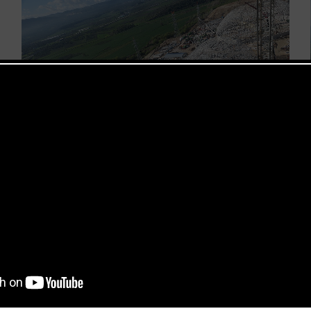
kholü ve 1 adet Katkı Stokholü olmak üzere 2 bloktan oluşmaktad
’dir. 2 yapı da tonoz formundadır ve proje toplamda yaklaşık 3