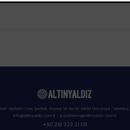
This popup will close in:
116
 Mah. Alptekin Cad, Şerifali, Söyleşi Sk. No:31, 34100 Ümraniye / İstanbul 
info@altinyaldiz.com.tr – pazarlama@altinyaldiz.com.tr
+90 216 222 21 05